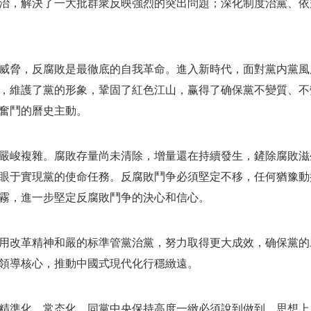
治，解決了一大批群衆反映強烈的突出問題；深化制度治黨、依
威脅，反腐敗是最徹底的自我革命。進入新時代，面對黨内黨風
，維護了黨的形象，鞏固了紅色江山，赢得了确保黨不變質、不
奮鬥的曆史主動。
嚴峻複雜。腐敗存量尚未清除，增量還在持續發生，鏟除腐敗滋
眼于實現黨的使命任務。反腐敗鬥争必須堅定不移，任何猶豫動
霧，進一步堅定反腐敗鬥争的決心和信心。
用改革精神和嚴的标準管黨治黨，努力取得更大成效，确保黨的
領導核心，推動中國式現代化行穩緻遠。
精準化、常态化。同黨中央保持高度一緻必須說到做到。思想上