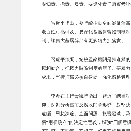
要知責、擔責、履責。要優化責任落實考評
習近平指出，要持續推動全面從嚴治黨
老百姓可感可及。要深化基層監督體制機制
制，讓廣大基層幹部有更多精力抓落實。
習近平強調，紀檢監察機關是推進黨的
權相結合，把權力關進制度的籠子。要着力
成果，堅持打鐵必須自身硬，強化嚴格管理
李希在主持會議時指出，習近平總書記
律，深刻分析當前反腐敗鬥争形勢，對堅決
遠矚、思想深邃、直面問題、振聾發聩，爲
悟“兩個确立”的決定性意義，增強“四個意