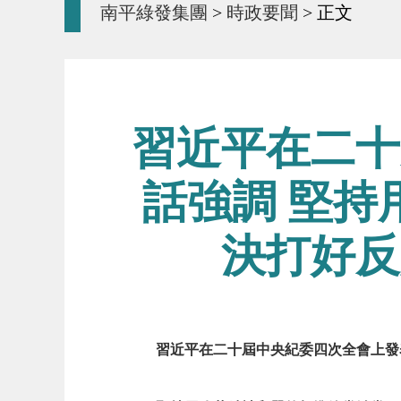
南平綠發集團
>
時政要聞
> 正文
習近平在二十
話強調 堅持
決打好反
習近平在二十屆中央紀委四次全會上發