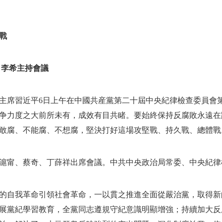
戰
 李希主持會議
主席習近平6日上午在中國共産黨第二十屆中央紀律檢查委員會
争力度之大前所未有，成效有目共睹。要始終保持反腐敗永遠在
敢腐、不能腐、不想腐，堅決打好這場攻堅戰、持久戰、總體戰
滬甯、蔡奇、丁薛祥出席會議。中共中央政治局常委、中央紀律
以黨的自我革命引領社會革命，一以貫之推進全面從嚴治黨，取得
展黨紀學習教育，全黨同志遵規守紀意識明顯增強；持續加大反