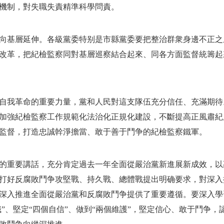
機制，對失職失責精準科學問責。
向基層延伸。各級黨委特别是市縣黨委要把整治群衆身邊不正之
改革，把紀檢監察同對基層巡察結合起來、同各方面監督統籌起
自我革命的重要力量，黨和人民對這支隊伍充分信任、充滿期待
加強紀檢監察工作規範化法治化正規化建設，不斷提高正風肅紀
監督，打造忠誠幹淨擔當、敢于善于鬥争的紀檢監察鐵軍。
的重要講話，充分肯定過去一年全面從嚴治黨新進展新成效，以
打好反腐敗鬥争攻堅戰、持久戰、總體戰提出明确要求，對深入
深入推進全面從嚴治黨和反腐敗鬥争提供了重要遵循。要深入學
識”、堅定“四個自信”、做到“兩個維護”，堅定信心、敢于鬥争