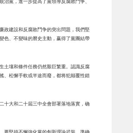
規治黨，進一步提高了黨領導反腐敗鬥争、
廉政建設和反腐敗鬥争的突出問題，我們堅
變色、不變味的曆史主動，赢得了黨團結帶
生土壤和條件任務仍然艱巨繁重。認識反腐
搖、松懈手軟或半途而廢，都将犯颠覆性錯
二十大和二十屆三中全會部署落地落實，确
，要堅持不懈強化黨的創新理論武裝，準确