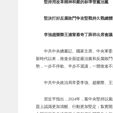
堅持用改革精神和嚴的标準管黨治黨
堅決打好反腐敗鬥争攻堅戰持久戰總體
李強趙樂際王滬甯蔡奇丁薛祥出席會議
中共中央總書記、國家主席、中央軍委
新時代以來，推進全面從嚴治黨和反腐敗鬥
勢，一步不停歇、半步不退讓，一體推進不
中共中央政治局常委李強、趙樂際、王
習近平指出，2024年，黨中央堅持
題上認識更加清醒、行動更加堅定；紮實開