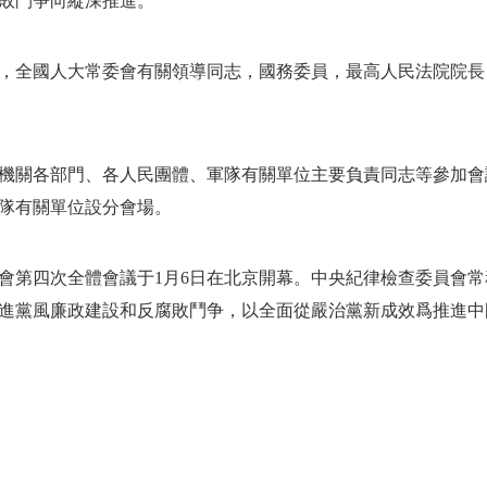
敗鬥争向縱深推進。
，全國人大常委會有關領導同志，國務委員，最高人民法院院長
機關各部門、各人民團體、軍隊有關單位主要負責同志等參加會
隊有關單位設分會場。
會第四次全體會議于1月6日在北京開幕。中央紀律檢查委員會常
進黨風廉政建設和反腐敗鬥争，以全面從嚴治黨新成效爲推進中