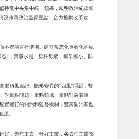
堅持黨中央集中統一領導，嚴明政治紀律和
實情況作爲政治監督重點，合力推動改革攻
而不覺的言行準則。建立常态化長效化的紀
形态”，實事求是、毋枉毋縱，抓早抓小、防
查處頂風違紀、隐形變異的“四風”問題，督
，對重點問題、重點領域、重點對象着重
配置運行的制約和監督機制，豐富防治新型
根源。
行好，聚焦主責、幹好主業，各責任主體都