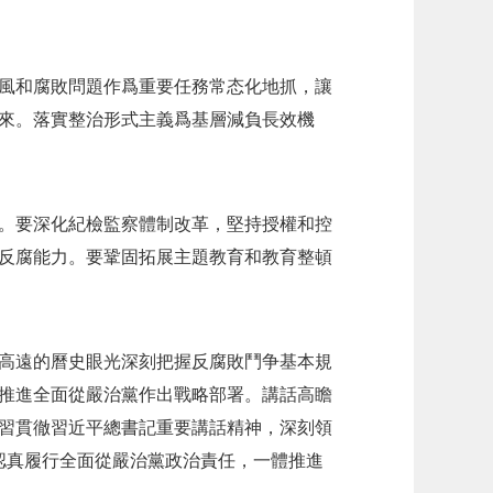
風和腐敗問題作爲重要任務常态化地抓，讓
來。落實整治形式主義爲基層減負長效機
。要深化紀檢監察體制改革，堅持授權和控
反腐能力。要鞏固拓展主題教育和教育整頓
高遠的曆史眼光深刻把握反腐敗鬥争基本規
推進全面從嚴治黨作出戰略部署。講話高瞻
習貫徹習近平總書記重要講話精神，深刻領
，認真履行全面從嚴治黨政治責任，一體推進