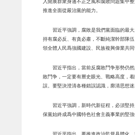
入開展群衆身邊不正之風和腐敗問題集中整
推進全面從嚴治黨的能力。
習近平強調，腐敗是我們黨面臨的最大
持有腐必反、有貪必肅，不斷純潔幹部隊伍
領全體人民爲強國建設、民族複興偉業共同
習近平指出，當前反腐敗鬥争形勢仍然
敗鬥争，一定要有曆史眼光、戰略高度，着
誤。要堅決澄清各種錯誤認識，廓清思想迷
習近平強調，新時代新征程，必須堅持
保黨始終成爲中國特色社會主義事業的堅強
習近平指出，要推進政治監督具體化、