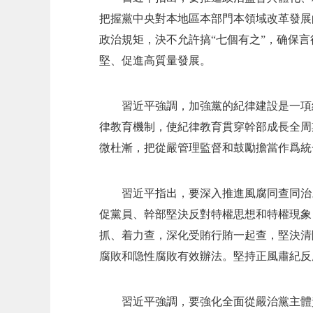
把握黨中央對本地區本部門本領域改革發展
政治規矩，決不允許搞“七個有之”，确保
堅、促進高質量發展。
習近平強調，加強黨的紀律建設是一項
律教育機制，使紀律教育貫穿幹部成長全周
微杜漸，把從嚴管理監督和鼓勵擔當作爲統
習近平指出，要深入推進風腐同查同治
促黨員、幹部堅決反對特權思想和特權現象
抓、着力查，深化受賄行賄一起查，堅決清
腐敗和隐性腐敗有效辦法。堅持正風肅紀反
習近平強調，要強化全面從嚴治黨主體