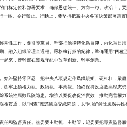
的目标定位和部署要求，确保思想統一、方向一緻。政治上，要
言行一緻、令行禁止。行動上，要堅持把黨中央各項決策部署落
經常性工作，要引導黨員、幹部把他律轉化爲自律，内化爲日用
期、融入組織管理全過程。嚴格執行黨的紀律，準确運用“四種
一起來，使幹部在遵規守紀中改革創新、幹事創業。
。始終堅持零容忍，把中央八項規定作爲鐵規矩、硬杠杠，嚴肅
，樹牢正确權力觀、政績觀、事業觀。始終保持反腐敗高壓态勢
除系統性腐敗風險隐患。增強以案促改促治實效，推動完善權力
腐相貫通，以“同查”嚴懲風腐交織問題，以“同治”鏟除風腐共性
責任和監督責任。黨委要主動抓、主動管，紀委要把專責監督履