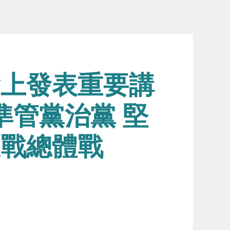
會上發表重要講
準管黨治黨 堅
久戰總體戰