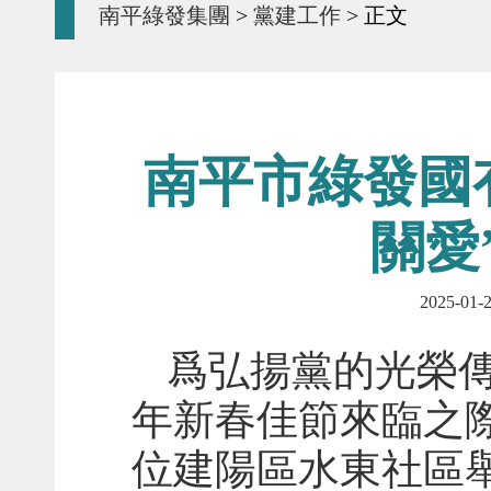
南平綠發集團
>
黨建工作
> 正文
南平市綠發國
關愛
2025-
爲弘揚黨的光榮傳
年新春佳節來臨之
位建陽區水東社區舉