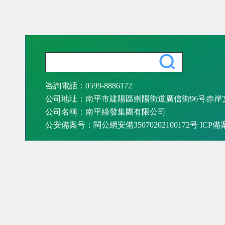
咨詢電話：0599-8886172
公司地址：南平市建陽區崇陽街道廣信街96号赤岸
公司名稱：南平綠發集團有限公司
公安備案号：閩公網安備35070202100172号 ICP