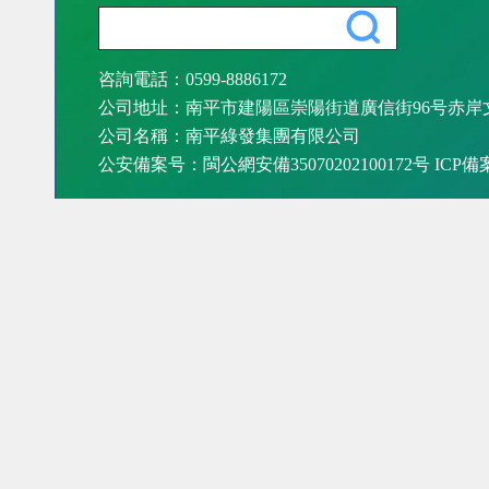
咨詢電話：0599-8886172
公司地址：南平市建陽區崇陽街道廣信街96号赤岸
公司名稱：南平綠發集團有限公司
公安備案号：閩公網安備35070202100172号 ICP